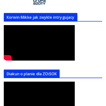
Korwin Mikke jak zwykle intrygujacy
Diakun o planie dla ZOiSOK