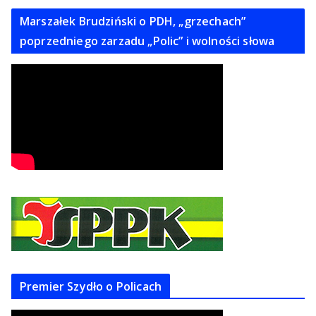
Marszałek Brudziński o PDH, „grzechach”
poprzedniego zarzadu „Polic” i wolności słowa
Premier Szydło o Policach