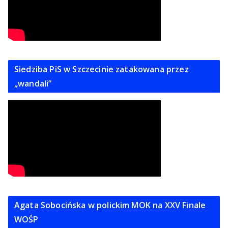
Siedziba PiS w Szczecinie zatakowana przez
„wandali”
Agata Sobocińska w polickim MOK na XXV Finale
WOŚP