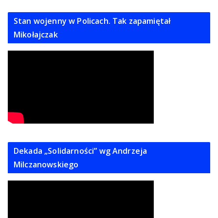
Stan wojenny w Policach. Tak zapamiętał
Mikołajczak
Dekada „Solidarności” wg Andrzeja
Milczanowskiego