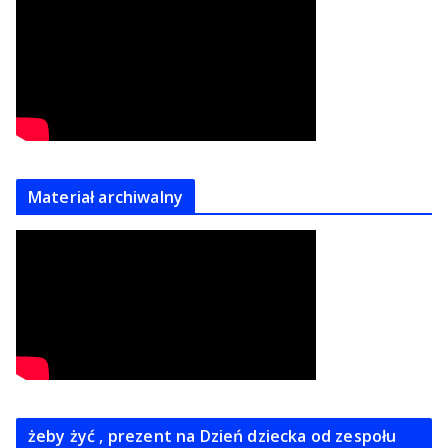
Materiał archiwalny
żeby żyć , prezent na Dzień dziecka od zespołu