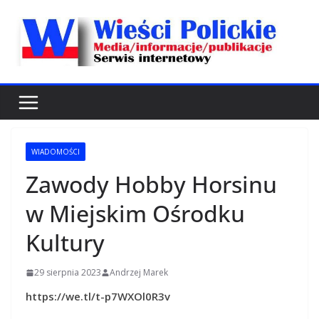
Przejdź
do
treści
WIADOMOŚCI
Zawody Hobby Horsinu
w Miejskim Ośrodku
Kultury
29 sierpnia 2023
Andrzej Marek
https://we.tl/t-p7WXOl0R3v