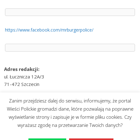
https://www.facebook.com/mrburgerpolice/
Adres redakcji:
ul. Łucznicza 12A/3
71-472 Szczecin
e-mail:
wiesci@telvinet.pl
Zanim przejdziesz dalej do serwisu, informujemy, że portal
tel. kom.:
509-609-170
Wieści Polickie gromadzi dane, które pozwalają na poprawne
wyświetlanie strony i zapisuje je w formie pliku cookies. Czy
Prawa autorskie © 2026
Wieści Polickie
. Wszystkie prawa
wyrażasz zgodę na przetwarzanie Twoich danych?
zastrzeżone.
Motyw:
ColorMag
stworzony przez ThemeGrill. Wspierane przez