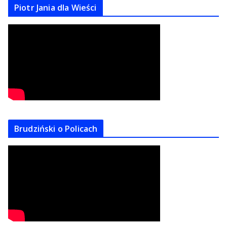
Piotr Jania dla Wieści
Brudziński o Policach