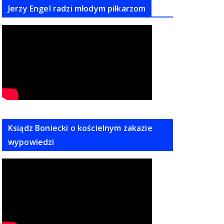
Jerzy Engel radzi młodym piłkarzom
Ksiądz Boniecki o kościelnym zakazie
wypowiedzi