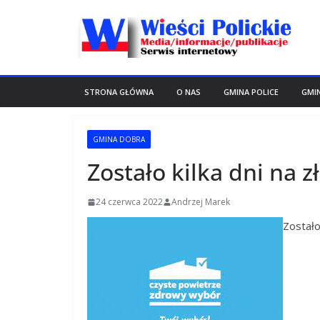
Przejdź
do
treści
STRONA GŁÓWNA
O NAS
GMINA POLICE
GMI
GMINA DOBRA
Zostało kilka dni na z
24 czerwca 2022
Andrzej Marek
Zostało