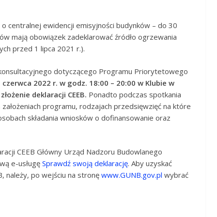
o centralnej ewidencji emisyjności budynków – do 30
nków mają obowiązek zadeklarować źródło ogrzewania
ch przed 1 lipca 2021 r.).
 konsultacyjnego dotyczącego Programu Priorytetowego
 czerwca 2022 r. w godz. 18:00 – 20:00 w Klubie w
złożenie deklaracji CEEB.
Ponadto podczas spotkania
 założeniach programu, rodzajach przedsięwzięć na które
osobach składania wniosków o dofinansowanie oraz
klaracji CEEB Główny Urząd Nadzoru Budowlanego
nową e-usługę
Sprawdź swoją deklarację
. Aby uzyskać
 należy, po wejściu na stronę
www.GUNB.gov.pl
wybrać