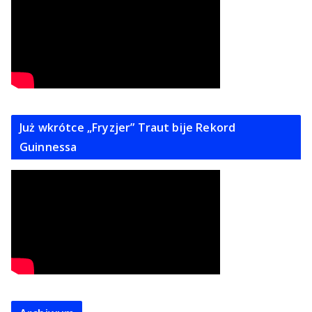
Już wkrótce „Fryzjer” Traut bije Rekord
Guinnessa