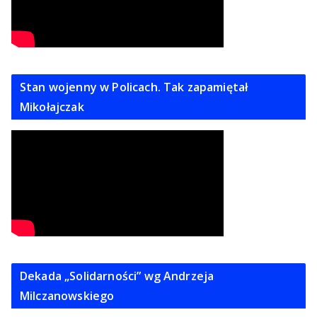
Stan wojenny w Policach. Tak zapamiętał
Mikołajczak
Dekada „Solidarności” wg Andrzeja
Milczanowskiego