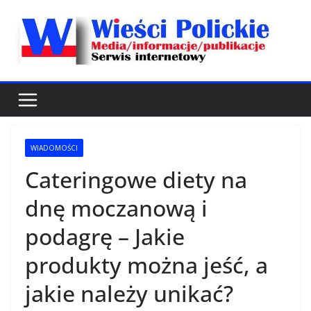
Przejdź
do
treści
WIADOMOŚCI
Cateringowe diety na
dnę moczanową i
podagrę – Jakie
produkty można jeść, a
jakie należy unikać?