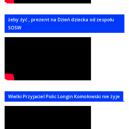
żeby żyć , prezent na Dzień dziecka od zespołu
SOSW
Wielki Przyjaciel Polic Longin Komołowski nie żyje