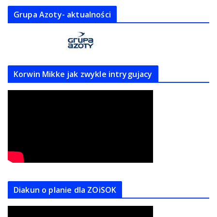
Grupa Azoty- aktualności
Korwin Mikke jak zwykle intrygujacy
Diakun o planie dla ZOiSOK