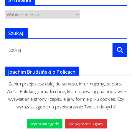
Archiwum
A
r
c
Szukaj:
h
i
w
u
m
Joachim Brudziński o Policach
Zanim przejdziesz dalej do serwisu, informujemy, że portal
Wieści Polickie gromadzi dane, które pozwalają na poprawne
wyświetlanie strony i zapisuje je w formie pliku cookies. Czy
wyrażasz zgodę na przetwarzanie Twoich danych?
Wyrażam zgodę
Nie wyrażam zgody