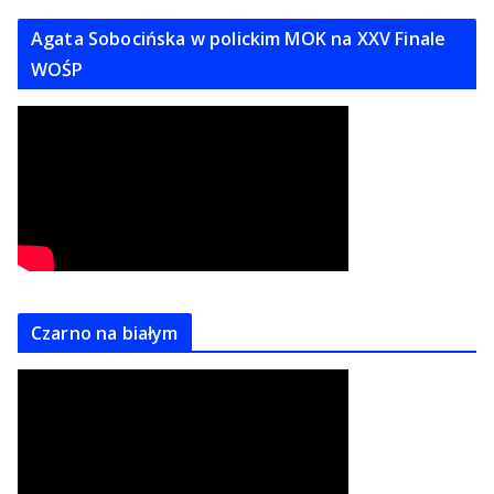
Agata Sobocińska w polickim MOK na XXV Finale
WOŚP
Czarno na białym