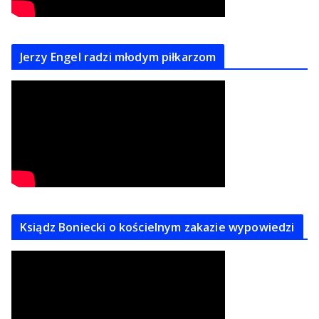
Jerzy Engel radzi młodym piłkarzom
Ksiądz Boniecki o kościelnym zakazie wypowiedzi