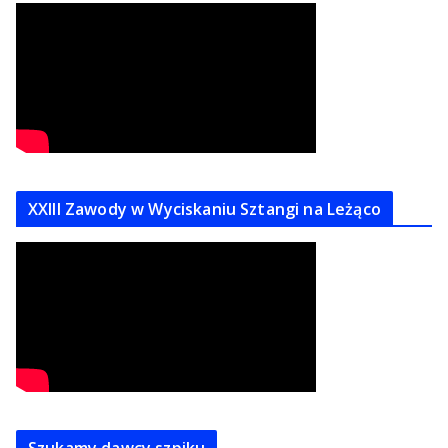
XXIII Zawody w Wyciskaniu Sztangi na Leżąco
Szukamy dawcy szpiku