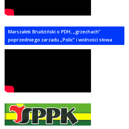
Marszałek Brudziński o PDH, „grzechach”
poprzedniego zarzadu „Polic” i wolności słowa