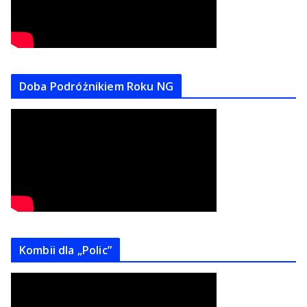
Doba Podróżnikiem Roku NG
Kombii dla „Polic”