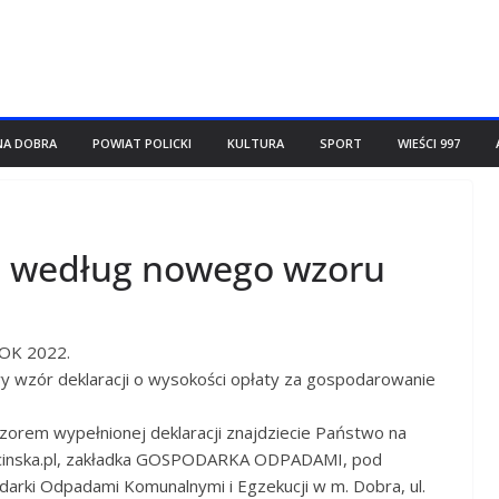
NA DOBRA
POWIAT POLICKI
KULTURA
SPORT
WIEŚCI 997
a według nowego wzoru
OK 2022.
y wzór deklaracji o wysokości opłaty za gospodarowanie
wzorem wypełnionej deklaracji znajdziecie Państwo na
cinska.pl, zakładka GOSPODARKA ODPADAMI, pod
darki Odpadami Komunalnymi i Egzekucji w m. Dobra, ul.