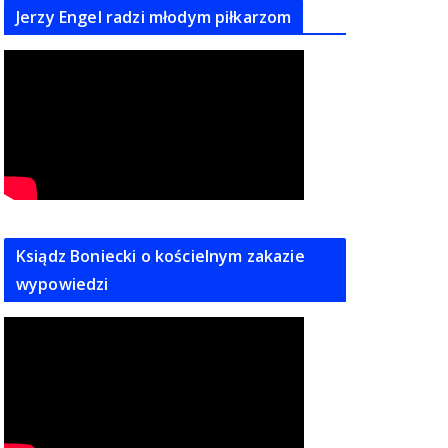
Jerzy Engel radzi młodym piłkarzom
Ksiądz Boniecki o kościelnym zakazie
wypowiedzi