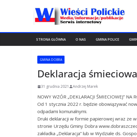
Przejdź
do
treści
STRONA GŁÓWNA
O NAS
GMINA POLICE
GMI
GMINA DOBRA
Deklaracja śmieciow
31 grudnia 2021
Andrzej Marek
NOWY WZÓR „DEKLARACJI ŚMIECIOWEJ” NA R
Od 1 stycznia 2022 r. będzie obowiązywać now
odpadami komunalnymi.
Druki deklaracji w formie papierowej wraz ze 
stronie Urzędu Gminy Dobra www.dobraszcze
zakładka „Deklaracja” lub w Wydziale ds. Gospo