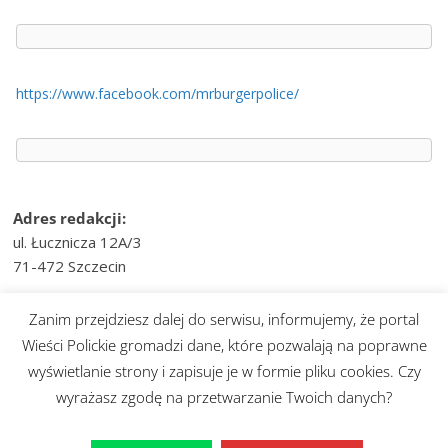
https://www.facebook.com/mrburgerpolice/
Adres redakcji:
ul. Łucznicza 12A/3
71-472 Szczecin
e-mail:
wiesci@telvinet.pl
Zanim przejdziesz dalej do serwisu, informujemy, że portal
tel. kom.:
509-609-170
Wieści Polickie gromadzi dane, które pozwalają na poprawne
wyświetlanie strony i zapisuje je w formie pliku cookies. Czy
Prawa autorskie © 2026
Wieści Polickie
. Wszystkie prawa
wyrażasz zgodę na przetwarzanie Twoich danych?
zastrzeżone.
Motyw:
ColorMag
stworzony przez ThemeGrill. Wspierane przez