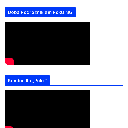
Doba Podróżnikiem Roku NG
Kombii dla „Polic”