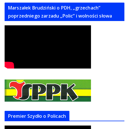
Marszałek Brudziński o PDH, „grzechach”
poprzedniego zarzadu „Polic” i wolności słowa
Premier Szydło o Policach