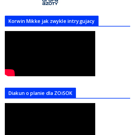
Korwin Mikke jak zwykle intrygujacy
Diakun o planie dla ZOiSOK