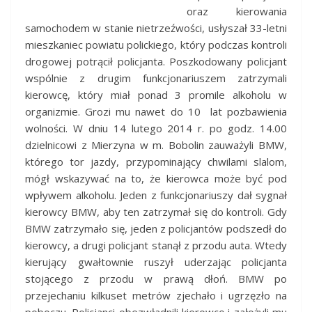
oraz kierowania
samochodem w stanie nietrzeźwości, usłyszał 33-letni
mieszkaniec powiatu polickiego, który podczas kontroli
drogowej potrącił policjanta. Poszkodowany policjant
wspólnie z drugim funkcjonariuszem zatrzymali
kierowcę, który miał ponad 3 promile alkoholu w
organizmie. Grozi mu nawet do 10 lat pozbawienia
wolności. W dniu 14 lutego 2014 r. po godz. 14.00
dzielnicowi z Mierzyna w m. Bobolin zauważyli BMW,
którego tor jazdy, przypominający chwilami slalom,
mógł wskazywać na to, że kierowca może być pod
wpływem alkoholu.
Jeden z funkcjonariuszy dał sygnał
kierowcy BMW, aby ten zatrzymał się do kontroli. Gdy
BMW zatrzymało się, jeden z policjantów podszedł do
kierowcy, a drugi policjant stanął z przodu auta. Wtedy
kierujący gwałtownie ruszył uderzając policjanta
stojącego z przodu w prawą dłoń. BMW po
przejechaniu kilkuset metrów zjechało i ugrzęzło na