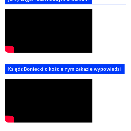
Ksiądz Boniecki o kościelnym zakazie wypowiedzi