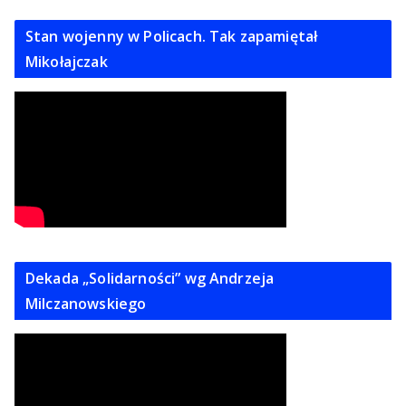
Stan wojenny w Policach. Tak zapamiętał
Mikołajczak
Dekada „Solidarności” wg Andrzeja
Milczanowskiego