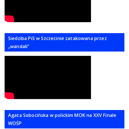
Siedziba PiS w Szczecinie zatakowana przez
„wandali”
Agata Sobocińska w polickim MOK na XXV Finale
WOŚP