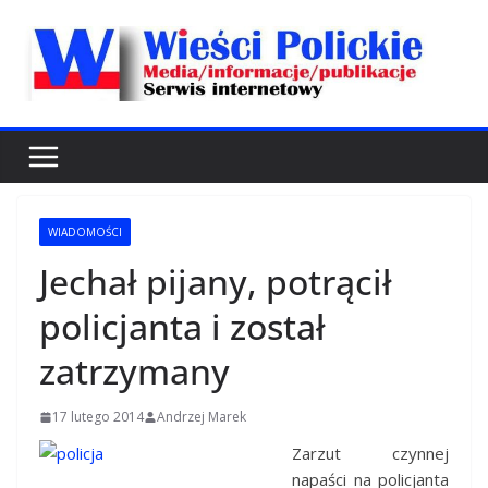
Przejdź
do
treści
WIADOMOŚCI
Jechał pijany, potrącił
policjanta i został
zatrzymany
17 lutego 2014
Andrzej Marek
Zarzut czynnej
napaści na policjanta