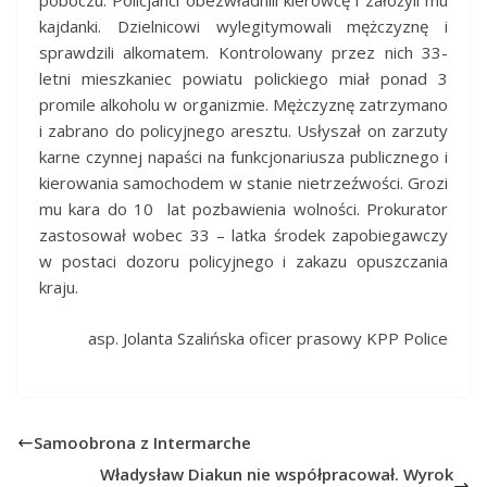
poboczu. Policjanci obezwładnili kierowcę i założyli mu
kajdanki. Dzielnicowi wylegitymowali mężczyznę i
sprawdzili alkomatem. Kontrolowany przez nich 33-
letni mieszkaniec powiatu polickiego miał ponad 3
promile alkoholu w organizmie. Mężczyznę zatrzymano
i zabrano do policyjnego aresztu. Usłyszał on zarzuty
karne czynnej napaści na funkcjonariusza publicznego i
kierowania samochodem w stanie nietrzeźwości. Grozi
mu kara do 10 lat pozbawienia wolności. Prokurator
zastosował wobec 33 – latka środek zapobiegawczy
w postaci dozoru policyjnego i zakazu opuszczania
kraju.
asp. Jolanta Szalińska oficer prasowy KPP Police
Samoobrona z Intermarche
Władysław Diakun nie współpracował. Wyrok