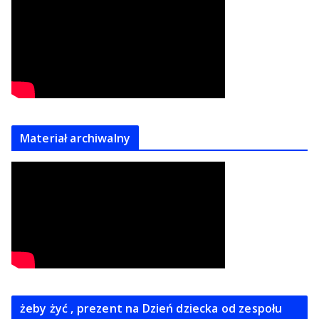
Materiał archiwalny
żeby żyć , prezent na Dzień dziecka od zespołu