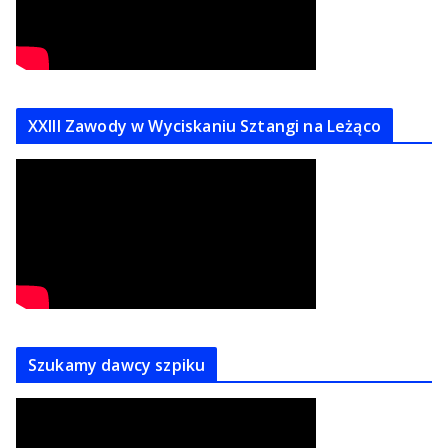
XXIII Zawody w Wyciskaniu Sztangi na Leżąco
Szukamy dawcy szpiku