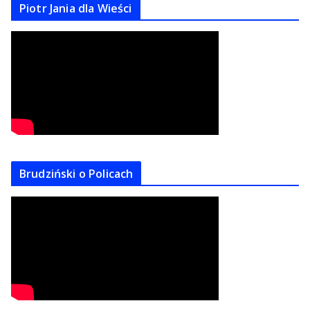
Piotr Jania dla Wieści
Brudziński o Policach