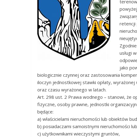
terenow
powyżej
związan
retencji
nierucho
nieujęty
Zgodnie
usługi w
odpowied
jako po
biologicznie czynnej oraz zastosowania kompens
iloczyn jednostkowej stawki opłaty, wyrażonej 
oraz czasu wyrażonego w latach.
Art. 298 ust. 2 Prawa wodnego – stanowi, że o
fizyczne, osoby prawne, jednostki organizacyj
będące:
a) właścicielami nieruchomości lub obiektów bu
b) posiadaczami samoistnymi nieruchomości lu
c) użytkownikami wieczystymi gruntów,