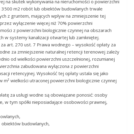
ej na skutek wykonywania na nieruchomości o powierzchni
 3500 m2 robót lub obiektów budowlanych trwale
ych z gruntem, mających wpływ na zmniejszenie tej
 przez wyłączenie więcej niż 70% powierzchni
mości z powierzchni biologicznie czynnej na obszarach
ch w systemy kanalizacji otwartej lub zamkniętej.
 za art. 270 ust. 7 Prawa wodnego – wysokość opłaty za
odne za zmniejszenie naturalnej retencji terenowej zależy
nio od wielkości powierzchni uszczelnionej, rozumianej
wierzchnia zabudowana wyłączona z powierzchni
acji retencyjnej. Wysokość tej opłaty ustala się jako
w m² wielkości utraconej powierzchni biologicznie czynnej
płatę za usługi wodne są obowiązane ponosić: osoby
ne, w tym spółki nieposiadające osobowości prawnej,
dowlanych,
b obiektów budowlanych,