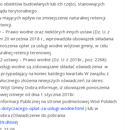
bo obiektów budowlanych lub ich części, stanowiących
ądu terytorialnego
w mających wpływ na zmniejszenie naturalnej retencji
encji.
y – Prawo wodne oraz niektórych innych ustaw (Dz. U. z
iem 20 września 2018 r., wprowadziła obowiązek składania
oszenia opłat za usługi wodne wójtowi gminy, w celu
ralnej retencji terenowej.
 ustawy – Prawo wodne (Dz. U. z 2018r., poz. 2268)
usługi wodne są zobowiązane składać oświadczenia w
ń przypadający na koniec każdego kwartału W związku z
cznego złożenia niniejszych oświadczeń za okres:
e Wójt Gminy Dobra informuje, iż obowiązek ponoszenia
wej istnieje od dnia 1 stycznia 2018r.
Informacji Publicznej na stronie podmiotowej Wód Polskich
-dotyczacego-oplat-za-uslugi-wodne.html
) lub w
 Dobra (Oświadczenie do pobrania:
39.dhtml
)
1 23 06.