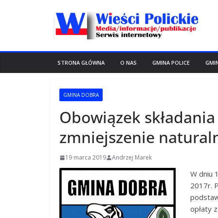
Przejdź
do
treści
STRONA GŁÓWNA
O NAS
GMINA POLICE
GMI
GMINA DOBRA
Obowiązek składania
zmniejszenie naturaln
19 marca 2019
Andrzej Marek
W dniu 1
2017r. P
podstaw
opłaty z