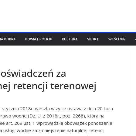
NA DOBRA
POWIAT POLICKI
KULTURA
SPORT
WIEŚCI 997
 oświadczeń za
ej retencji terenowej
 stycznia 2018r. weszła w życie ustawa z dnia 20 lipca
rawo wodne (Dz. U. z 2018r., poz. 2268), która na
ie art. 269 ust. 1 wprowadziła obowiązek ponoszenie
a usługi wodne za zmniejszenie naturalnej retencji