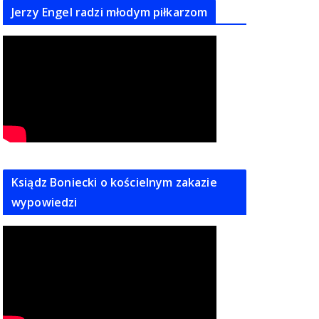
Jerzy Engel radzi młodym piłkarzom
Ksiądz Boniecki o kościelnym zakazie
wypowiedzi