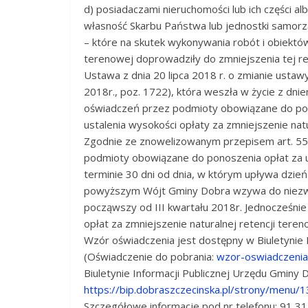
d) posiadaczami nieruchomości lub ich części al
własność Skarbu Państwa lub jednostki samorz
– które na skutek wykonywania robót i obiektó
terenowej doprowadziły do zmniejszenia tej ret
Ustawa z dnia 20 lipca 2018 r. o zmianie ustaw
2018r., poz. 1722), która weszła w życie z dn
oświadczeń przez podmioty obowiązane do pon
ustalenia wysokości opłaty za zmniejszenie natu
Zgodnie ze znowelizowanym przepisem art. 552
podmioty obowiązane do ponoszenia opłat za 
terminie 30 dni od dnia, w którym upływa dzie
powyższym Wójt Gminy Dobra wzywa do niezwło
począwszy od III kwartału 2018r. Jednocześni
opłat za zmniejszenie naturalnej retencji tereno
Wzór oświadczenia jest dostępny w Biuletynie 
(Oświadczenie do pobrania:
wzor-oswiadczenia
Biuletynie Informacji Publicznej Urzędu Gminy
https://bip.dobraszczecinska.pl/strony/menu/1
Szczegółowe informacje pod nr telefonu: 91 31