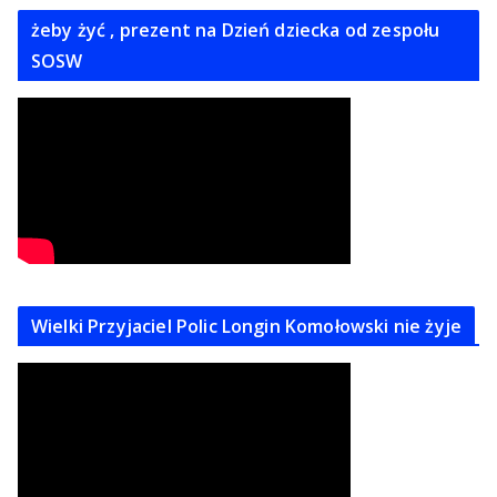
żeby żyć , prezent na Dzień dziecka od zespołu
SOSW
Wielki Przyjaciel Polic Longin Komołowski nie żyje