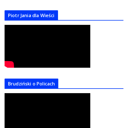
Piotr Jania dla Wieści
Brudziński o Policach