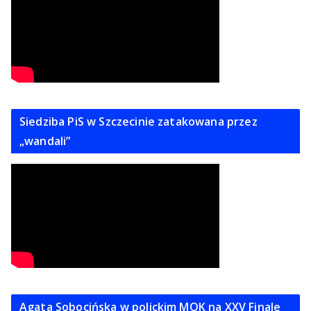
Siedziba PiS w Szczecinie zatakowana przez
„wandali”
Agata Sobocińska w polickim MOK na XXV Finale