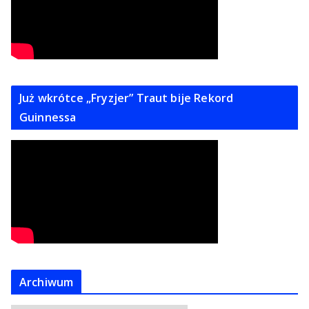
Już wkrótce „Fryzjer” Traut bije Rekord
Guinnessa
Archiwum