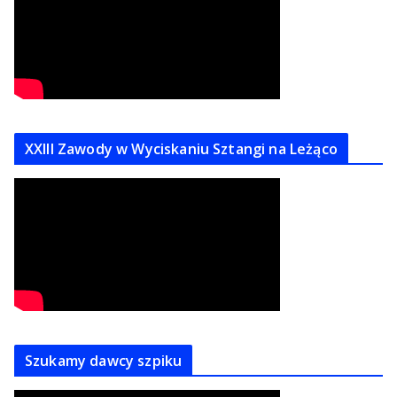
XXIII Zawody w Wyciskaniu Sztangi na Leżąco
Szukamy dawcy szpiku