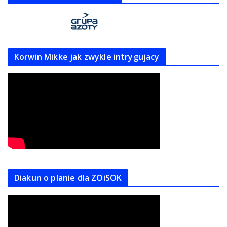
Korwin Mikke jak zwykle intrygujacy
Diakun o planie dla ZOiSOK