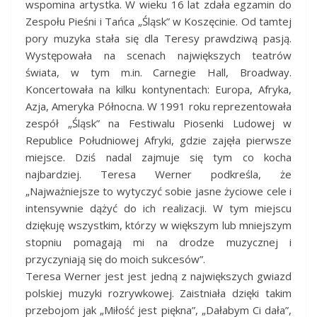
wspomina artystka. W wieku 16 lat zdała egzamin do
Zespołu Pieśni i Tańca „Śląsk” w Koszęcinie. Od tamtej
pory muzyka stała się dla Teresy prawdziwą pasją.
Występowała na scenach największych teatrów
świata, w tym m.in. Carnegie Hall, Broadway.
Koncertowała na kilku kontynentach: Europa, Afryka,
Azja, Ameryka Północna. W 1991 roku reprezentowała
zespół „Śląsk” na Festiwalu Piosenki Ludowej w
Republice Południowej Afryki, gdzie zajęła pierwsze
miejsce. Dziś nadal zajmuje się tym co kocha
najbardziej. Teresa Werner podkreśla, że
„Najważniejsze to wytyczyć sobie jasne życiowe cele i
intensywnie dążyć do ich realizacji. W tym miejscu
dziękuję wszystkim, którzy w większym lub mniejszym
stopniu pomagają mi na drodze muzycznej i
przyczyniają się do moich sukcesów”.
Teresa Werner jest jest jedną z największych gwiazd
polskiej muzyki rozrywkowej. Zaistniała dzięki takim
przebojom jak „Miłość jest piękna”, „Dałabym Ci dała”,