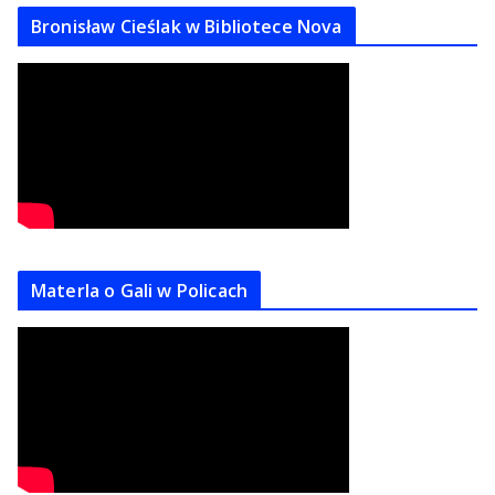
Bronisław Cieślak w Bibliotece Nova
Materla o Gali w Policach