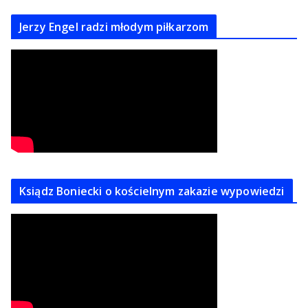
Jerzy Engel radzi młodym piłkarzom
Ksiądz Boniecki o kościelnym zakazie wypowiedzi