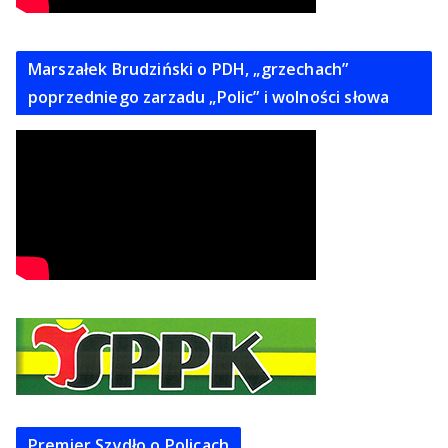
Marszałek Brudziński o PDH, „grzechach”
poprzedniego zarzadu „Polic” i wolności słowa
Premier Szydło o Policach