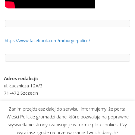
https://www.facebook.com/mrburgerpolice/
Adres redakcji:
ul. Łucznicza 12A/3
71-472 Szczecin
e-mail:
wiesci@telvinet.pl
Zanim przejdziesz dalej do serwisu, informujemy, że portal
tel. kom.:
509-609-170
Wieści Polickie gromadzi dane, które pozwalają na poprawne
wyświetlanie strony i zapisuje je w formie pliku cookies. Czy
Prawa autorskie © 2026
Wieści Polickie
. Wszystkie prawa
wyrażasz zgodę na przetwarzanie Twoich danych?
zastrzeżone.