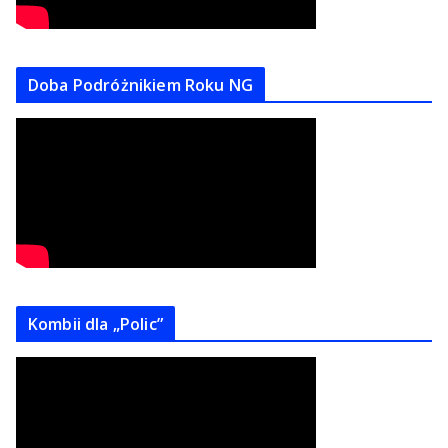
Doba Podróżnikiem Roku NG
Kombii dla „Polic”