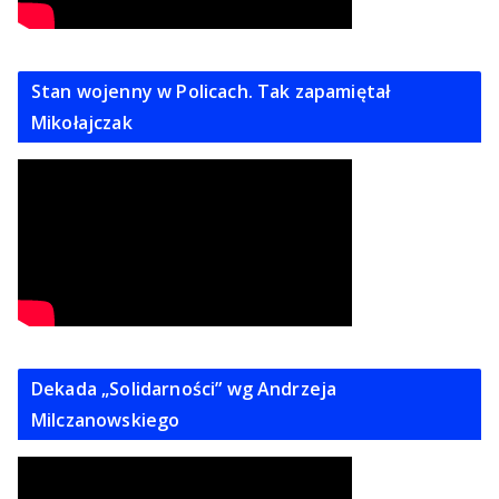
Stan wojenny w Policach. Tak zapamiętał
Mikołajczak
Dekada „Solidarności” wg Andrzeja
Milczanowskiego