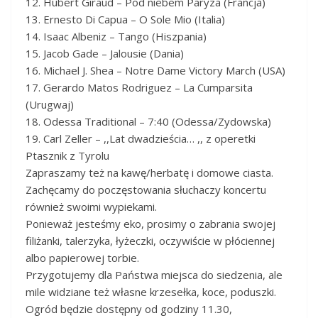
12. Hubert Giraud – Pod niebem Paryza (Francja)
13. Ernesto Di Capua – O Sole Mio (Italia)
14. Isaac Albeniz – Tango (Hiszpania)
15. Jacob Gade – Jalousie (Dania)
16. Michael J. Shea – Notre Dame Victory March (USA)
17. Gerardo Matos Rodriguez – La Cumparsita
(Urugwaj)
18. Odessa Traditional – 7:40 (Odessa/Zydowska)
19. Carl Zeller – ,,Lat dwadzieścia… ,, z operetki
Ptasznik z Tyrolu
Zapraszamy też na kawę/herbatę i domowe ciasta.
Zachęcamy do poczęstowania słuchaczy koncertu
również swoimi wypiekami.
Ponieważ jesteśmy eko, prosimy o zabrania swojej
filiżanki, talerzyka, łyżeczki, oczywiście w płóciennej
albo papierowej torbie.
Przygotujemy dla Państwa miejsca do siedzenia, ale
mile widziane też własne krzesełka, koce, poduszki.
Ogród będzie dostępny od godziny 11.30,