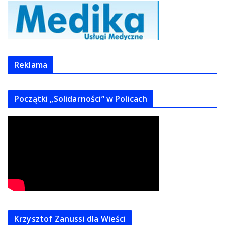
Reklama
Początki „Solidarności” w Policach
Krzysztof Zanussi dla Wieści