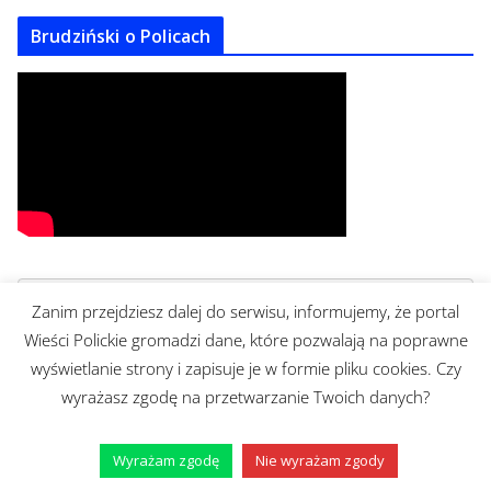
Brudziński o Policach
Zanim przejdziesz dalej do serwisu, informujemy, że portal
Wieści Polickie gromadzi dane, które pozwalają na poprawne
https://www.facebook.com/mrburgerpolice/
wyświetlanie strony i zapisuje je w formie pliku cookies. Czy
wyrażasz zgodę na przetwarzanie Twoich danych?
Wyrażam zgodę
Nie wyrażam zgody
Adres redakcji: