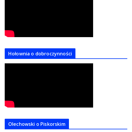
Hołownia o dobroczynności
Olechowski o Piskorskim