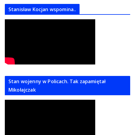
Stanisław Kocjan wspomina..
Stan wojenny w Policach. Tak zapamiętał
Mikołajczak