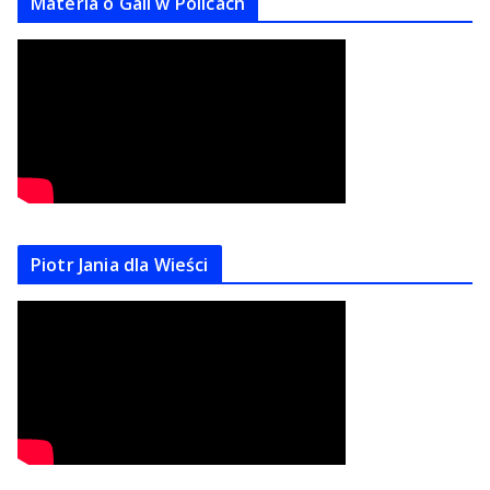
Materla o Gali w Policach
Piotr Jania dla Wieści