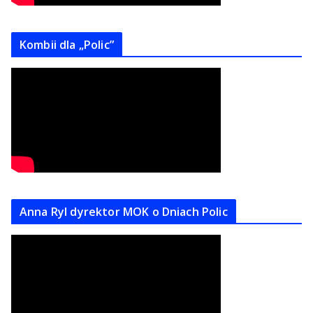
Kombii dla „Polic”
Anna Ryl dyrektor MOK o Dniach Polic