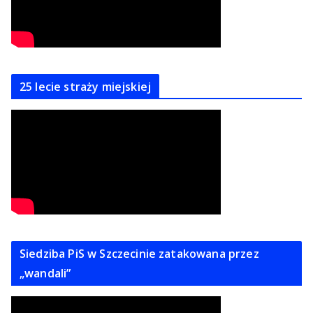
25 lecie straży miejskiej
Siedziba PiS w Szczecinie zatakowana przez
„wandali”