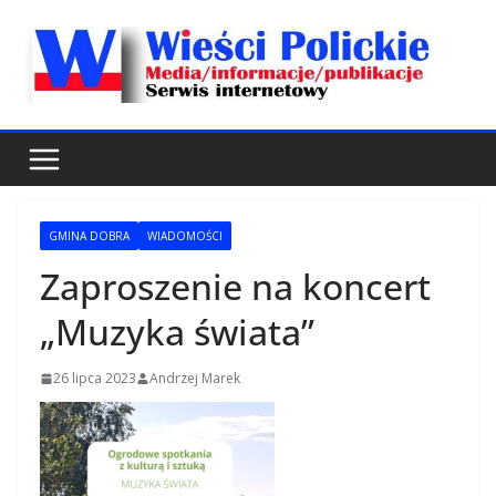
Przejdź
do
treści
GMINA DOBRA
WIADOMOŚCI
Zaproszenie na koncert
„Muzyka świata”
26 lipca 2023
Andrzej Marek