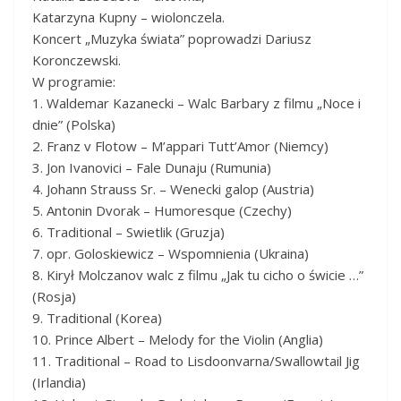
Katarzyna Kupny – wiolonczela.
Koncert „Muzyka świata” poprowadzi Dariusz
Koronczewski.
W programie:
1. Waldemar Kazanecki – Walc Barbary z filmu „Noce i
dnie” (Polska)
2. Franz v Flotow – M’appari Tutt’Amor (Niemcy)
3. Jon Ivanovici – Fale Dunaju (Rumunia)
4. Johann Strauss Sr. – Wenecki galop (Austria)
5. Antonin Dvorak – Humoresque (Czechy)
6. Traditional – Swietlik (Gruzja)
7. opr. Goloskiewicz – Wspomnienia (Ukraina)
8. Kirył Molczanov walc z filmu „Jak tu cicho o świcie …”
(Rosja)
9. Traditional (Korea)
10. Prince Albert – Melody for the Violin (Anglia)
11. Traditional – Road to Lisdoonvarna/Swallowtail Jig
(Irlandia)