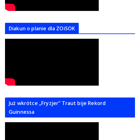
Diakun o planie dla ZOiSOK
Już wkrótce „Fryzjer” Traut bije Rekord
Guinnessa