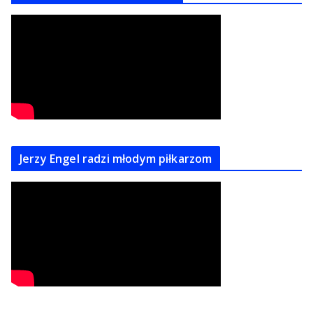
Jerzy Engel radzi młodym piłkarzom