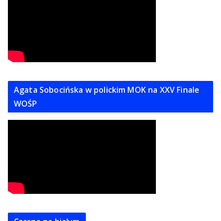
Agata Sobocińska w polickim MOK na XXV Finale
WOŚP