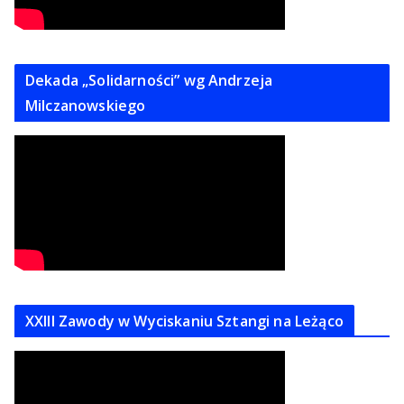
Dekada „Solidarności” wg Andrzeja
Milczanowskiego
XXIII Zawody w Wyciskaniu Sztangi na Leżąco